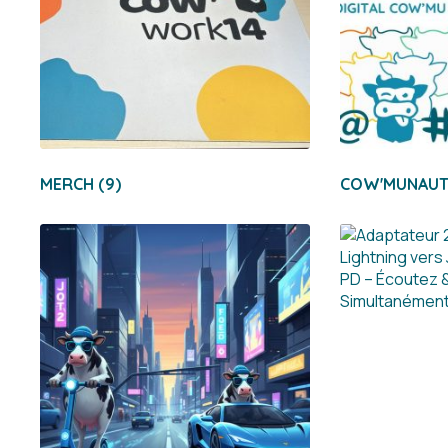
MERCH
(9)
COW'MUNAU