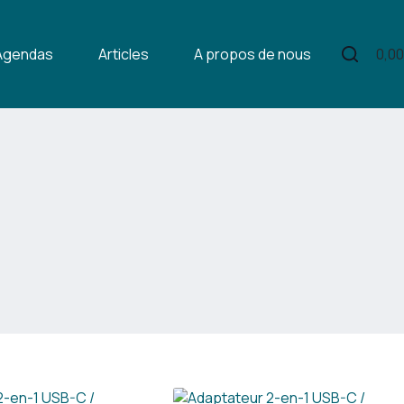
Agendas
Articles
A propos de nous
Nous c
0,0
Pani
d’ac