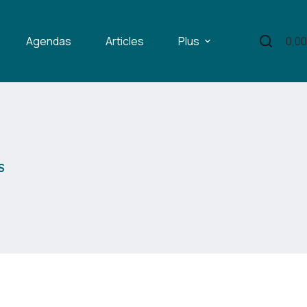
Agendas
Articles
Plus
0,0
Pani
d’ac
S