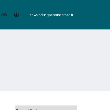
0
€
cowwork14@oceansdrops.fr
er
hat