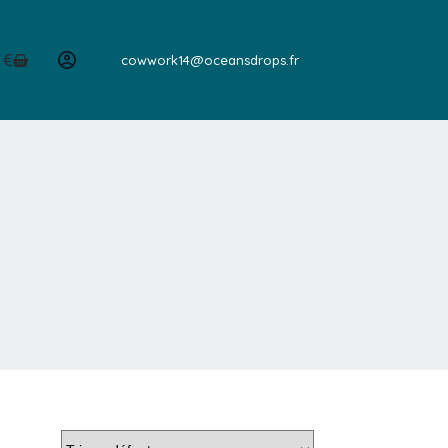
0
€
cowwork14@oceansdrops.fr
er
hat