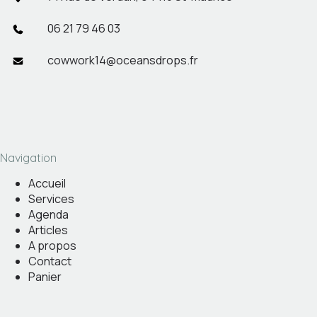
06 21 79 46 03
cowwork14@oceansdrops.fr
Navigation
Accueil
Services
Agenda
Articles
A propos
Contact
Panier