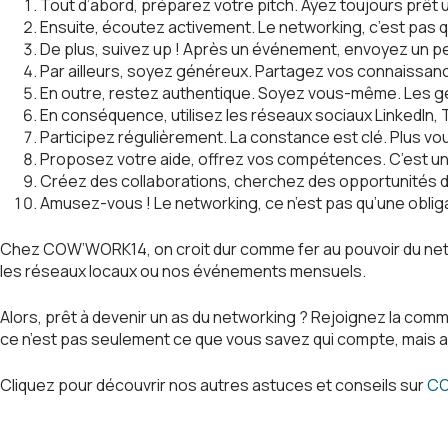
Tout d’abord, préparez votre pitch. Ayez toujours prêt u
Ensuite, écoutez activement. Le networking, c’est pas 
De plus, suivez up ! Après un événement, envoyez un 
Par ailleurs, soyez généreux. Partagez vos connaissanc
En outre, restez authentique. Soyez vous-même. Les gens
En conséquence, utilisez les réseaux sociaux LinkedIn, 
Participez régulièrement. La constance est clé. Plus vo
Proposez votre aide, offrez vos compétences. C’est un
Créez des collaborations, cherchez des opportunités de
Amusez-vous ! Le networking, ce n’est pas qu’une obliga
Chez COW’WORK14, on croit dur comme fer au pouvoir du netwo
les réseaux locaux ou nos événements mensuels.
Alors, prêt à devenir un as du networking ? Rejoignez la co
ce n’est pas seulement ce que vous savez qui compte, mais a
Cliquez pour découvrir nos autres astuces et conseils sur
CO