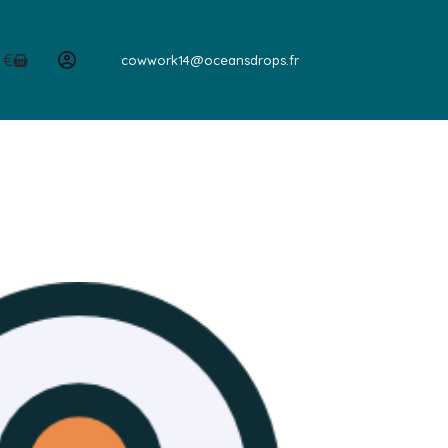
0
€
cowwork14@oceansdrops.fr
er
hat