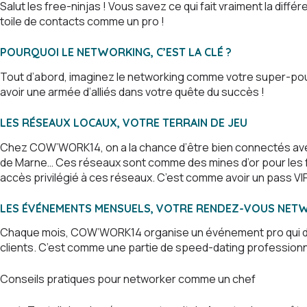
Salut les free-ninjas ! Vous savez ce qui fait vraiment la di
toile de contacts comme un pro !
POURQUOI LE NETWORKING, C’EST LA CLÉ ?
Tout d’abord, imaginez le networking comme votre super-pouvo
avoir une armée d’alliés dans votre quête du succès !
LES RÉSEAUX LOCAUX, VOTRE TERRAIN DE JEU
Chez COW’WORK14, on a la chance d’être bien connectés avec
de Marne… Ces réseaux sont comme des mines d’or pour les 
accès privilégié à ces réseaux. C’est comme avoir un pass VIP
LES ÉVÉNEMENTS MENSUELS, VOTRE RENDEZ-VOUS NET
Chaque mois, COW’WORK14 organise un événement pro qui déco
clients. C’est comme une partie de speed-dating professionne
Conseils pratiques pour networker comme un chef