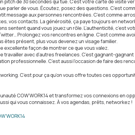
n pitch de 30 secondes qui tue. C’est votre carte de visite ver
que parler de vous. Écoutez, posez des questions. C’est com
petit message aux personnes rencontrées. C’est comme arros
es, vos contacts. La générosité, ça paye toujours en networ
 sentent quand vous jouez un rôle. L’authenticité, c’est votr
Twitter… Prolongez vos rencontres en ligne. C’est comme avoir
us êtes présent, plus vous devenez un visage familier.
e excellente façon de montrer ce que vous valez.
 travailler avec d’autres freelances. C’est gagnant-gagnant 
tion professionnelle. C’est aussi l’occasion de faire des ren
rking. C’est pour ça qu’on vous offre toutes ces opportunit
mmunauté COW’WORK14 et transformez vos connexions en opport
ussi qui vous connaissez. À vos agendas, prêts, networkez !
W’WORK14