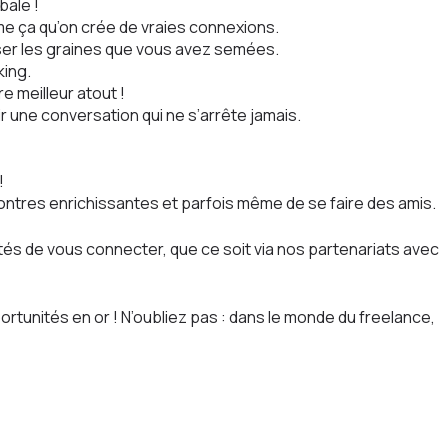
bale !
me ça qu’on crée de vraies connexions.
er les graines que vous avez semées.
king.
e meilleur atout !
 une conversation qui ne s’arrête jamais.
!
contres enrichissantes et parfois même de se faire des amis.
és de vous connecter, que ce soit via nos partenariats avec
unités en or ! N’oubliez pas : dans le monde du freelance,