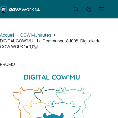
Passer
au
contenu
Accueil
COW'MUnautés
DIGITAL COW’MU – La Communauté 100% Digitale du
COW WORK 14 🐮💻
PROMO