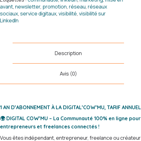
La
avant
,
newsletter
,
promotion
,
réseau
,
réseaux
Communauté
sociaux
,
service digitaux
,
visibilité
,
visibilité sur
100%
LinkedIn
Digitale
du
COW
WORK
14
Description
🐮
💻
Avis (0)
1 AN D’ABONNEMENT À LA DIGITAL’COW’MU, TARIF ANNUEL
🌍 DIGITAL COW’MU – La Communauté 100% en ligne pour
entrepreneurs et freelances connectés !
Vous êtes indépendant, entrepreneur, freelance ou créateur