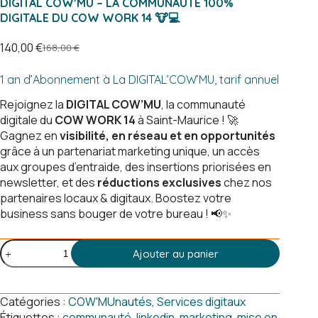
DIGITAL COW’MU – LA COMMUNAUTÉ 100%
DIGITALE DU COW WORK 14 🐮💻
140,00
€
168,00
€
Le
Le
prix
prix
1 an d’Abonnement à La DIGITAL’COW’MU, tarif annuel
initial
actuel
était :
est :
Rejoignez la
DIGITAL COW’MU
, la communauté
168,00 €.
140,00 €.
digitale du
COW WORK 14
à Saint-Maurice ! 🚀
Gagnez en
visibilité, en réseau et en opportunités
grâce à un partenariat marketing unique, un accès
aux groupes d’entraide, des insertions priorisées en
newsletter, et des
réductions exclusives
chez nos
partenaires locaux & digitaux. Boostez votre
business sans bouger de votre bureau ! 📢✨
quantité
Ajouter au panier
de
DIGITAL
COW'MU
Catégories :
COW'MUnautés
,
Services digitaux
–
Étiquettes :
communauté
,
linkedin
,
marketing
,
mise en