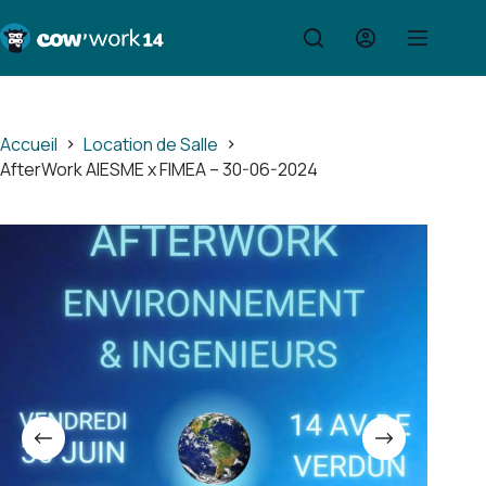
Passer
au
contenu
Accueil
Location de Salle
AfterWork AIESME x FIMEA – 30-06-2024