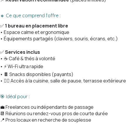
🔹 Ce que comprend l’offre :
✅
1 bureau en placement libre
• Espace calme et ergonomique
• Équipements partagés (claviers, souris, écrans, etc.)
✅
Services inclus
• ☕ Café & thés à volonté
• ⚡ Wi-Fi ultra rapide
• 🍫 Snacks disponibles (payants)
• 🧘‍♀️ Accès à la cuisine, salle de pause, terrasse extérieure
🎯 Idéal pour :
💼 Freelances ou indépendants de passage
📆 Réunions ou rendez-vous pros de courte durée
📍 Pros locaux en recherche de souplesse