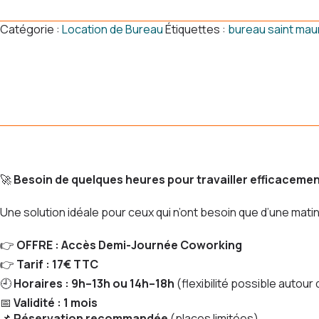
Bureau
Demi-
Catégorie :
Location de Bureau
Étiquettes :
bureau saint mau
Journée
–
COW
WORK
14
🚀
Besoin de quelques heures pour travailler efficacemen
Une solution idéale pour ceux qui n’ont besoin que d’une mati
👉
OFFRE : Accès Demi-Journée Coworking
👉
Tarif : 17€ TTC
🕘
Horaires : 9h–13h ou 14h–18h
(flexibilité possible autour
📅
Validité : 1 mois
📌
Réservation recommandée
(places limitées)