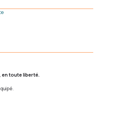
te
en toute liberté.
équipé.