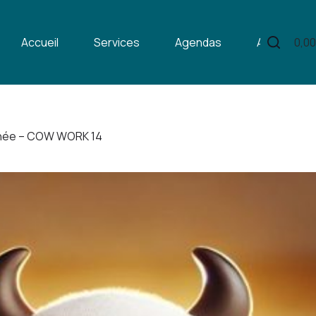
Accueil
Services
Agendas
Articles
0,0
Pani
d’ac
rnée – COW WORK 14