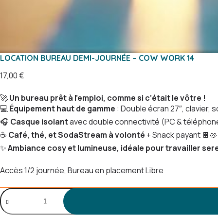
LOCATION BUREAU DEMI-JOURNÉE – COW WORK 14
17,00
€
🚀
Un bureau prêt à l’emploi, comme si c’était le vôtre !
💻
Équipement haut de gamme
: Double écran 27″, clavier, 
🎧
Casque isolant
avec double connectivité (PC & téléphon
☕
Café, thé, et SodaStream à volonté
+ Snack payant 🍫🥨
✨
Ambiance cosy et lumineuse, idéale pour travailler se
Accès 1/2 journée, Bureau en placement Libre
quantité
de
Location