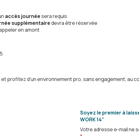
 un
accès journée
sera requis
rnée supplémentaire
devra être réservée
u appeler en amont
25
 et profitez d’un environnement pro, sans engagement, au 
Soyez le premier à lais
WORK 14”
Votre adresse e-mail ne s
*