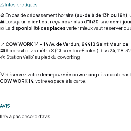
⚠ Infos pratiques :
🚫 En cas de dépassement horaire
(au-delà de 13h ou 18h)
,
👥 Lorsqu’un
client est reçu pour plus d’1h30
, une
demi-jou
📅 La
disponibilité des places
varie : mieux vaut réserver o
📍
COW WORK 14 – 14 Av. de Verdun, 94410 Saint Maurice
🚌 Accessible via métro 8 (Charenton-Écoles), bus 24, 118, 3
🚲 Station Vélib’ au pied du coworking
💡 Réservez votre
demi-journée coworking
dès maintenant
COW WORK 14
, votre espace à la carte.
AVIS
Il n’y a pas encore d’avis.