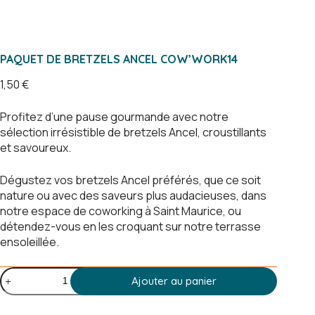
PAQUET DE BRETZELS ANCEL COW’WORK14
1,50
€
Profitez d’une pause gourmande avec notre
sélection irrésistible de bretzels Ancel, croustillants
et savoureux.
Dégustez vos bretzels Ancel préférés, que ce soit
nature ou avec des saveurs plus audacieuses, dans
notre espace de coworking à Saint Maurice, ou
détendez-vous en les croquant sur notre terrasse
ensoleillée.
quantité
Ajouter au panier
de
Paquet