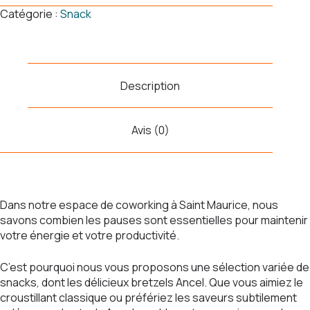
de
Catégorie :
Snack
Bretzels
Ancel
COW'WORK14
Description
Avis (0)
Dans notre espace de coworking à Saint Maurice, nous
savons combien les pauses sont essentielles pour maintenir
votre énergie et votre productivité.
C’est pourquoi nous vous proposons une sélection variée de
snacks, dont les délicieux bretzels Ancel. Que vous aimiez le
croustillant classique ou préfériez les saveurs subtilement