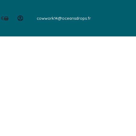
0
€
cowwork14@oceansdrops.fr
er
hat