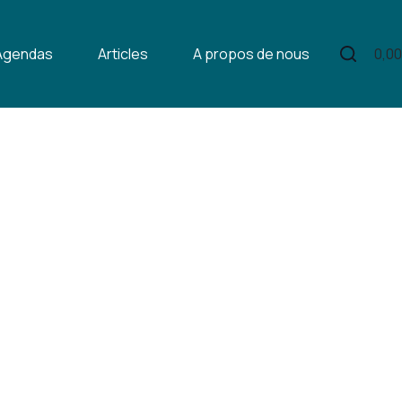
Agendas
Articles
A propos de nous
Nous c
0,0
Pani
d’ac