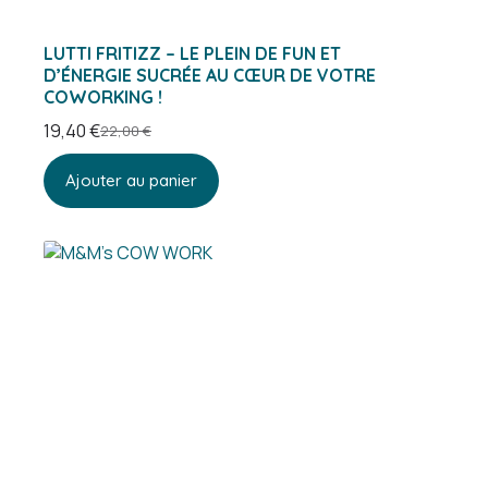
LUTTI FRITIZZ – LE PLEIN DE FUN ET
D’ÉNERGIE SUCRÉE AU CŒUR DE VOTRE
COWORKING !
19,40
€
22,00
€
Le
Le
prix
prix
Ajouter au panier
initial
actuel
était :
est :
22,00 €.
19,40 €.