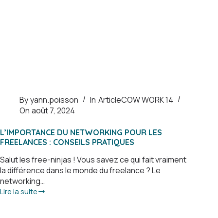
By
yann.poisson
In
Article
COW WORK 14
On
août 7, 2024
L’IMPORTANCE DU NETWORKING POUR LES
FREELANCES : CONSEILS PRATIQUES
Salut les free-ninjas ! Vous savez ce qui fait vraiment
la différence dans le monde du freelance ? Le
networking…
Lire la suite
L’importance
du
networking