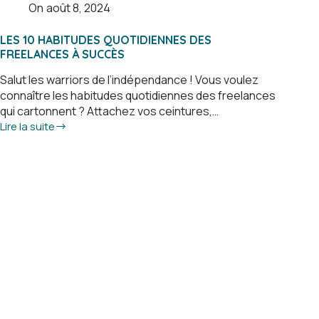
On
août 8, 2024
LES 10 HABITUDES QUOTIDIENNES DES
FREELANCES À SUCCÈS
Salut les warriors de l’indépendance ! Vous voulez
connaître les habitudes quotidiennes des freelances
qui cartonnent ? Attachez vos ceintures,…
Lire la suite
Les
10
habitudes
quotidiennes
des
freelances
à
succès