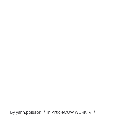
de
folie
au
COW’WORK14 »
By
yann.poisson
In
Article
COW WORK 14