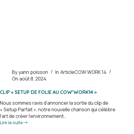
By
yann.poisson
In
Article
COW WORK 14
On
août 8, 2024
CLIP « SETUP DE FOLIE AU COW’WORK14 »
Nous sommes ravis d’annoncer la sortie du clip de
« Setup Parfait », notre nouvelle chanson qui célèbre
l’art de créer l’environnement…
Lire la suite
Clip
« Setup