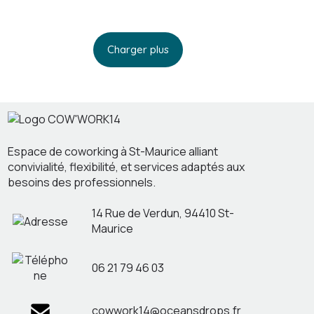
pour
les
freelances
Charger plus
:
conseils
pratiques
Espace de coworking à St-Maurice alliant
convivialité, flexibilité, et services adaptés aux
besoins des professionnels.
14 Rue de Verdun, 94410 St-
Maurice
06 21 79 46 03
cowwork14@oceansdrops.fr